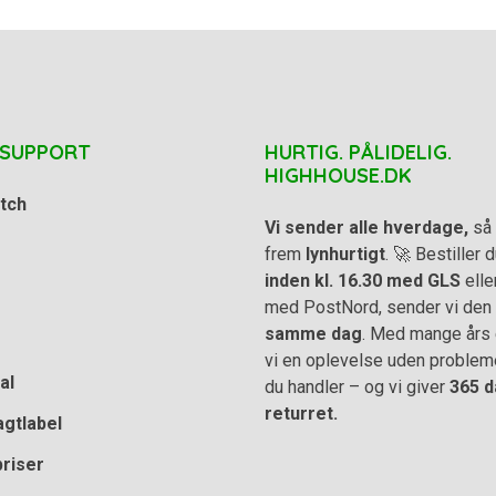
 SUPPORT
HURTIG. PÅLIDELIG.
HIGHHOUSE.DK
tch
Vi sender alle hverdage,
så 
frem
lynhurtigt
. 🚀 Bestiller
inden kl. 16.30 med GLS
elle
med PostNord, sender vi den
samme dag
. Med mange års e
vi en oplevelse uden problem
al
du handler – og vi giver
365 d
returret.
agtlabel
priser