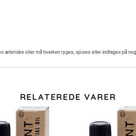
s æteriske olier må hverken ryges, spises eller indtages på no
RELATEREDE VARER