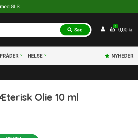
30 med GLS
0
0,00
kr.
Søg
S
ø
g
FRÅDER
HELSE
NYHEDER
Æterisk Olie 10 ml