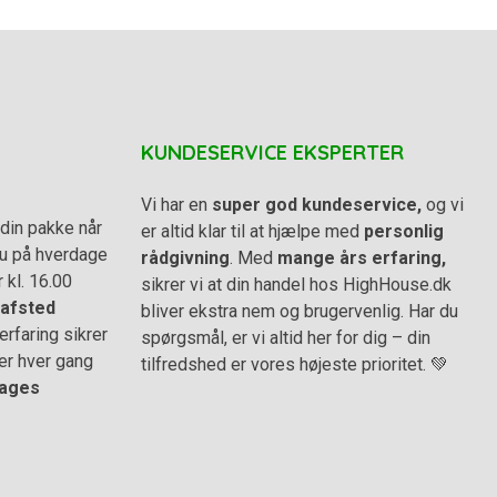
KUNDESERVICE EKSPERTER
Vi har en
super god kundeservice,
og vi
din pakke når
er altid klar til at hjælpe med
personlig
 du på hverdage
rådgivning
. Med
mange års erfaring,
r kl. 16.00
sikrer vi at din handel hos HighHouse.dk
afsted
bliver ekstra nem og brugervenlig. Har du
rfaring sikrer
spørgsmål, er vi altid her for dig – din
er hver gang
tilfredshed er vores højeste prioritet. 💚
ages