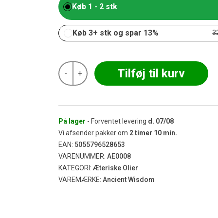
Køb 1 - 2 stk
Køb 3+ stk og spar 13%
3
Ancient
Tilføj til kurv
-
+
-
Citrongræs
Æterisk
Olie
10
ml
På lager
- Forventet levering
d.
07/08
antal
Vi afsender pakker om
2
timer
10
min.
EAN:
5055796528653
VARENUMMER:
AE0008
KATEGORI:
Æteriske Olier
VAREMÆRKE:
Ancient Wisdom