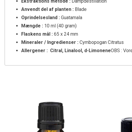
Ekstraktions metode :
Dampdestillation
Anvendt del af planten :
Blade
Oprindelsesland :
Guatamala
Mængde :
10 ml (40 gram)
Flaskens mål :
65 x 24 mm
Mineraler / Ingredienser :
Cymbopogan Citratus
Allergener : Citral, Linalool, d-Limonene
OBS : Vore