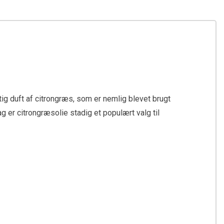
agtig duft af citrongræs, som er nemlig blevet brugt
g er citrongræsolie stadig et populært valg til