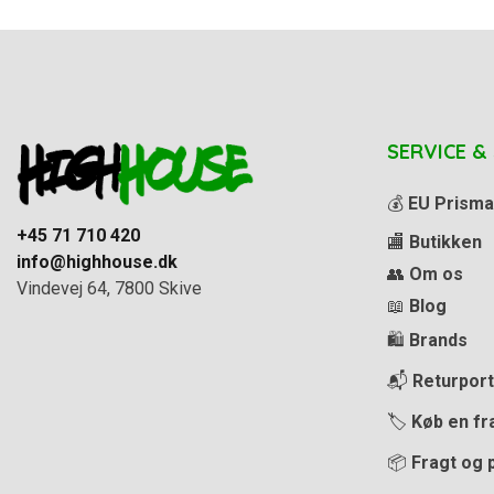
SERVICE &
💰
EU Prisma
+45 71 710 420
🏬
Butikken
info@highhouse.dk
👥
Om os
Vindevej 64, 7800 Skive
📖
Blog
🛍️
Brands
📬
Returport
🏷️
Køb en fr
📦
Fragt og 