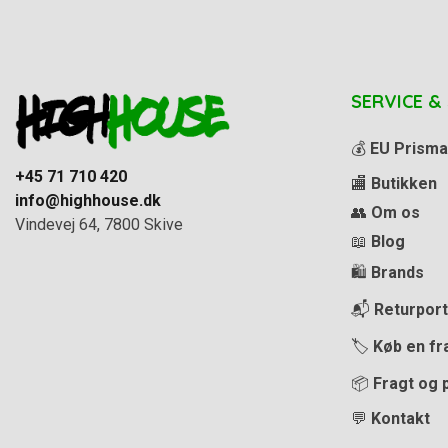
SERVICE &
💰
EU Prisma
+45 71 710 420
🏬
Butikken
info@highhouse.dk
👥
Om os
Vindevej 64, 7800 Skive
📖
Blog
🛍️
Brands
📬
Returport
🏷️
Køb en fr
📦
Fragt og 
💬
Kontakt