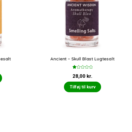
esalt
Ancient – Skull Blast Lugtesalt
V
28,00
kr.
ur
d
er
Tilføj til kurv
et
1.
0
0
u
d
af
5