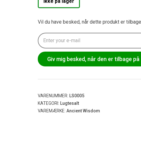
Ikke på lager
Vil du have besked, når dette produkt er tilbag
Giv mig besked, når den er tilbage på 
VARENUMMER:
LS0005
KATEGORI:
Lugtesalt
VAREMÆRKE:
Ancient Wisdom