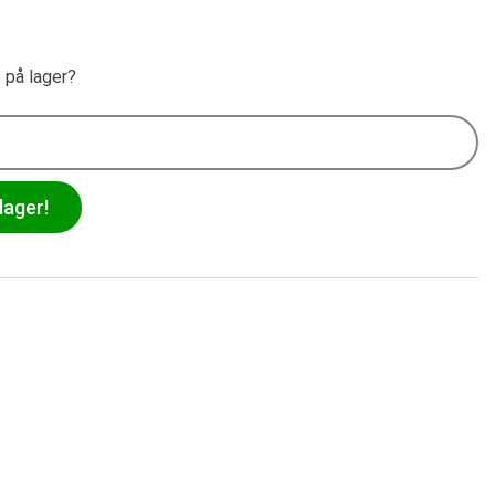
e på lager?
lager!