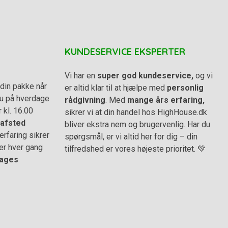
KUNDESERVICE EKSPERTER
Vi har en
super god kundeservice,
og vi
din pakke når
er altid klar til at hjælpe med
personlig
 du på hverdage
rådgivning
. Med
mange års erfaring,
r kl. 16.00
sikrer vi at din handel hos HighHouse.dk
afsted
bliver ekstra nem og brugervenlig. Har du
rfaring sikrer
spørgsmål, er vi altid her for dig – din
er hver gang
tilfredshed er vores højeste prioritet. 💚
ages