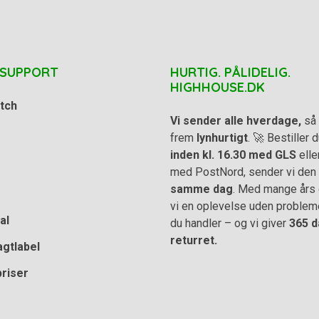
 SUPPORT
HURTIG. PÅLIDELIG.
HIGHHOUSE.DK
tch
Vi sender alle hverdage,
så 
frem
lynhurtigt
. 🚀 Bestiller
inden kl. 16.30 med GLS
elle
med PostNord, sender vi den
samme dag
. Med mange års e
vi en oplevelse uden problem
al
du handler – og vi giver
365 d
returret.
agtlabel
priser