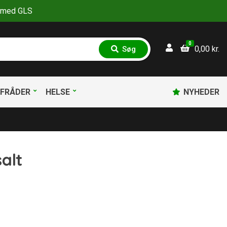
30 med GLS
0
0,00
kr.
Søg
S
ø
g
FRÅDER
HELSE
NYHEDER
alt