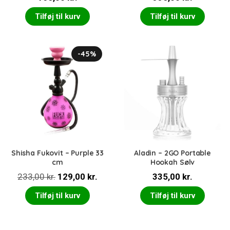
Tilføj til kurv
Tilføj til kurv
-45%
Shisha Fukovit – Purple 33
Aladin – 2GO Portable
cm
Hookah Sølv
Den
Den
233,00
kr.
129,00
kr.
335,00
kr.
oprindelige
aktuelle
Tilføj til kurv
Tilføj til kurv
pris
pris
var:
er:
233,00 kr..
129,00 kr..