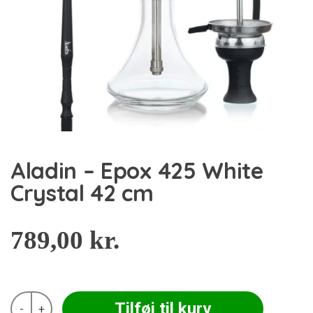
Aladin – Epox 425 White
Crystal 42 cm
789,00
kr.
Aladin
Tilføj til kurv
-
+
-