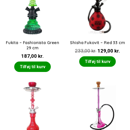
Fukita – Fashionista Green
Shisha Fukovit – Red 33 cm
29 cm
Den
Den
233,00
kr.
129,00
kr.
187,00
kr.
oprindelige
aktu
Tilføj til kurv
pris
pris
Tilføj til kurv
var:
er:
233,00 kr..
129,