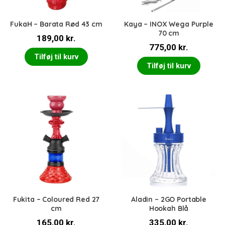
FukaH – Barata Rød 43 cm
Kaya – INOX Wega Purple
70 cm
189,00
kr.
775,00
kr.
Tilføj til kurv
Tilføj til kurv
Fukita – Coloured Red 27
Aladin – 2GO Portable
cm
Hookah Blå
165,00
kr.
335,00
kr.