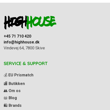
+45 71 710 420
info@highhouse.dk
Vindevej 64, 7800 Skive
SERVICE & SUPPORT
💰
EU Prismatch
🏬
Butikken
👥
Om os
📖
Blog
🛍️
Brands