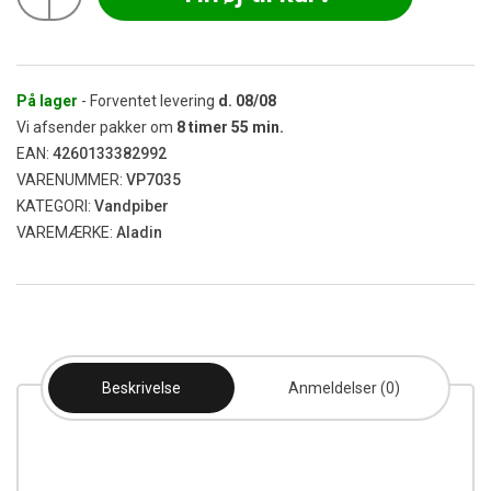
Epox
425
White
Crystal
42
På lager
- Forventet levering
d.
08/08
cm
Vi afsender pakker om
8
timer
55
min.
antal
EAN:
4260133382992
VARENUMMER:
VP7035
KATEGORI:
Vandpiber
VAREMÆRKE:
Aladin
Beskrivelse
Anmeldelser (0)