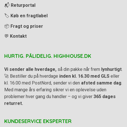
📬
Returportal
🏷️
Køb en fragtlabel
📦
Fragt og priser
💬
Kontakt
HURTIG. PÅLIDELIG. HIGHHOUSE.DK
Vi sender alle hverdage,
så din pakke når frem
lynhurtigt
.
🚀 Bestiller du på hverdage
inden kl. 16.30 med GLS
eller
kl. 16.00 med PostNord, sender vi den
afsted samme dag
.
Med mange års erfaring sikrer vi en oplevelse uden
problemer hver gang du handler – og vi giver
365 dages
returret.
KUNDESERVICE EKSPERTER