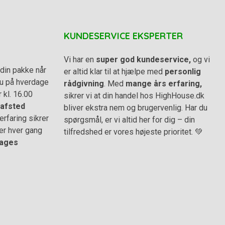
KUNDESERVICE EKSPERTER
Vi har en
super god kundeservice,
og vi
din pakke når
er altid klar til at hjælpe med
personlig
 du på hverdage
rådgivning
. Med
mange års erfaring,
r kl. 16.00
sikrer vi at din handel hos HighHouse.dk
afsted
bliver ekstra nem og brugervenlig. Har du
rfaring sikrer
spørgsmål, er vi altid her for dig – din
er hver gang
tilfredshed er vores højeste prioritet. 💚
ages