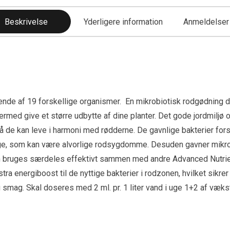
Beskrivelse
Yderligere information
Anmeldelser 
ående af 19 forskellige organismer. En mikrobiotisk rodgødning 
 dermed give et større udbytte af dine planter. Det gode jordmilj
 så de kan leve i harmoni med rødderne. De gavnlige bakterier f
ge, som kan være alvorlige rodsygdomme. Desuden gavner mikro
 Kan bruges særdeles effektivt sammen med andre Advanced Nutr
ra energiboost til de nyttige bakterier i rodzonen, hvilket sikre
smag. Skal doseres med 2 ml. pr. 1 liter vand i uge 1+2 af væk