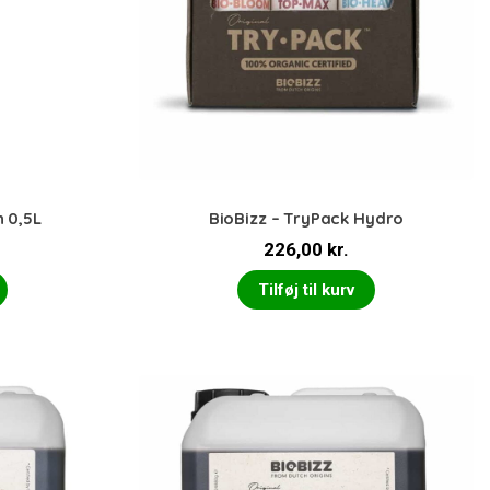
n 0,5L
BioBizz – TryPack Hydro
226,00
kr.
Tilføj til kurv