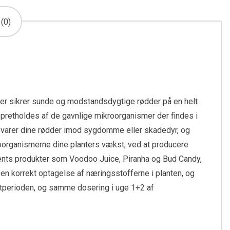
(0)
der sikrer sunde og modstandsdygtige rødder på en helt
ø opretholdes af de gavnlige mikroorganismer der findes i
orsvarer dine rødder imod sygdomme eller skadedyr, og
organismerne dine planters vækst, ved at producere
ients produkter som Voodoo Juice, Piranha og Bud Candy,
r en korrekt optagelse af næringsstofferne i planten, og
stperioden, og samme dosering i uge 1+2 af