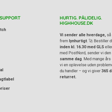
 SUPPORT
HURTIG. PÅLIDELIG.
HIGHHOUSE.DK
tch
Vi sender alle hverdage,
så 
frem
lynhurtigt
. 🚀 Bestiller
inden kl. 16.30 med GLS
elle
med PostNord, sender vi den
samme dag
. Med mange års e
vi en oplevelse uden problem
al
du handler – og vi giver
365 d
returret.
agtlabel
priser