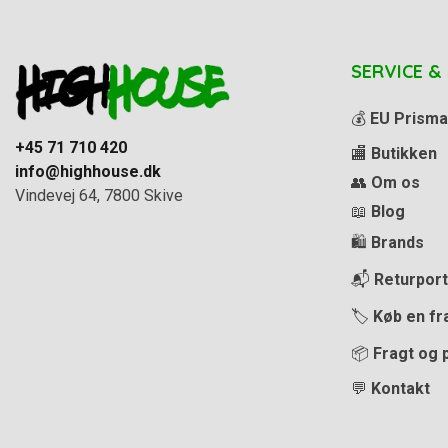
SERVICE &
💰
EU Prisma
+45 71 710 420
🏬
Butikken
info@highhouse.dk
👥
Om os
Vindevej 64, 7800 Skive
📖
Blog
🛍️
Brands
📬
Returport
🏷️
Køb en fr
📦
Fragt og 
💬
Kontakt