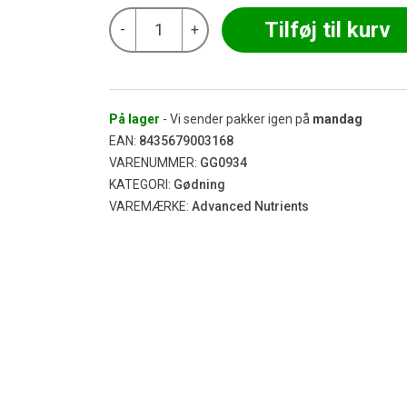
Advanced
Tilføj til kurv
-
+
Nutrients
-
Tarantula
0,5L
antal
På lager
- Vi sender pakker igen på
mandag
EAN:
8435679003168
VARENUMMER:
GG0934
KATEGORI:
Gødning
VAREMÆRKE:
Advanced Nutrients