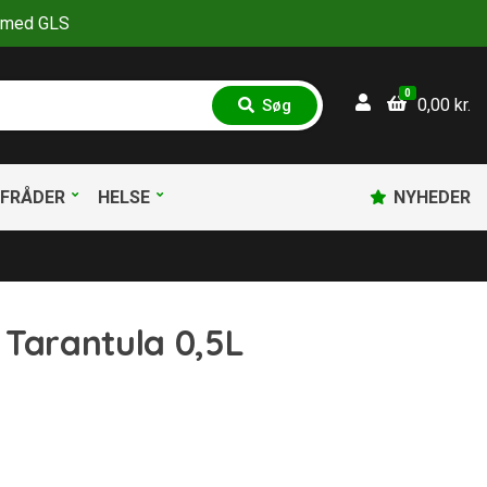
30 med GLS
0
0,00
kr.
Søg
S
ø
g
FRÅDER
HELSE
NYHEDER
 Tarantula 0,5L