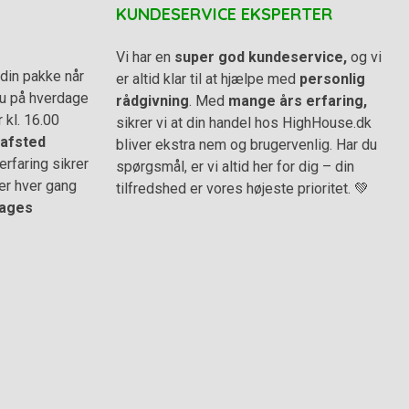
KUNDESERVICE EKSPERTER
Vi har en
super god kundeservice,
og vi
din pakke når
er altid klar til at hjælpe med
personlig
 du på hverdage
rådgivning
. Med
mange års erfaring,
r kl. 16.00
sikrer vi at din handel hos HighHouse.dk
afsted
bliver ekstra nem og brugervenlig. Har du
rfaring sikrer
spørgsmål, er vi altid her for dig – din
er hver gang
tilfredshed er vores højeste prioritet. 💚
ages