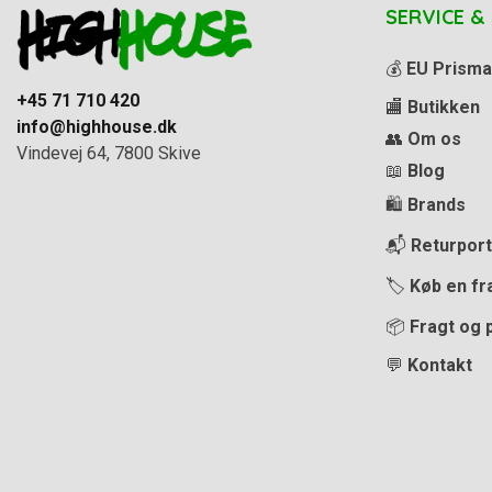
SERVICE &
💰
EU Prisma
+45 71 710 420
🏬
Butikken
info@highhouse.dk
👥
Om os
Vindevej 64, 7800 Skive
📖
Blog
🛍️
Brands
📬
Returport
🏷️
Køb en fr
📦
Fragt og 
💬
Kontakt