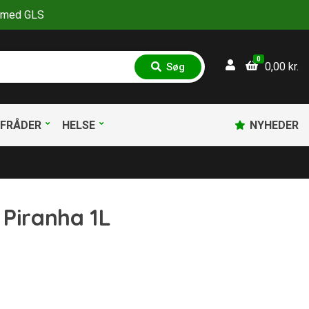
30 med GLS
0
0,00
kr.
Søg
S
ø
g
FRÅDER
HELSE
NYHEDER
 Piranha 1L