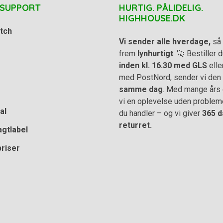
 SUPPORT
HURTIG. PÅLIDELIG.
HIGHHOUSE.DK
tch
Vi sender alle hverdage,
så 
frem
lynhurtigt
. 🚀 Bestiller
inden kl. 16.30 med GLS
elle
med PostNord, sender vi den
samme dag
. Med mange års e
vi en oplevelse uden problem
al
du handler – og vi giver
365 d
returret.
agtlabel
priser