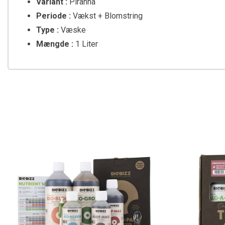
Variant :
Piranha
Periode :
Vækst + Blomstring
Type :
Væske
Mængde :
1 Liter