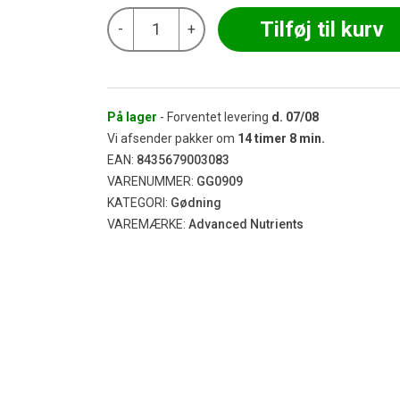
Advanced
Tilføj til kurv
-
+
Nutrients
-
Piranha
1L
antal
På lager
- Forventet levering
d.
07/08
Vi afsender pakker om
14
timer
8
min.
EAN:
8435679003083
VARENUMMER:
GG0909
KATEGORI:
Gødning
VAREMÆRKE:
Advanced Nutrients