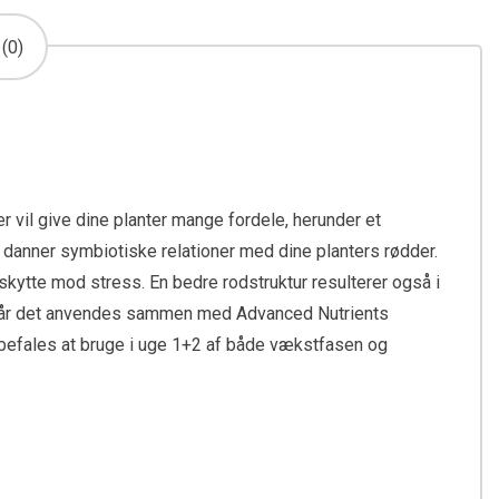
(0)
r vil give dine planter mange fordele, herunder et
 danner symbiotiske relationer med dine planters rødder.
eskytte mod stress. En bedre rodstruktur resulterer også i
t, når det anvendes sammen med Advanced Nutrients
 anbefales at bruge i uge 1+2 af både vækstfasen og