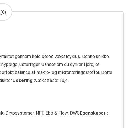
(0)
g vitalitet gennem hele deres vækstcyklus. Denne unikke
yppige justeringer. Uanset om du dyrker i jord, et
perfekt balance af makro- og mikronæringsstoffer. Dette
dukter.
Dosering :
Vækstfase: 10,4
ik, Drypsystemer, NFT, Ebb & Flow, DWC
Egenskaber :