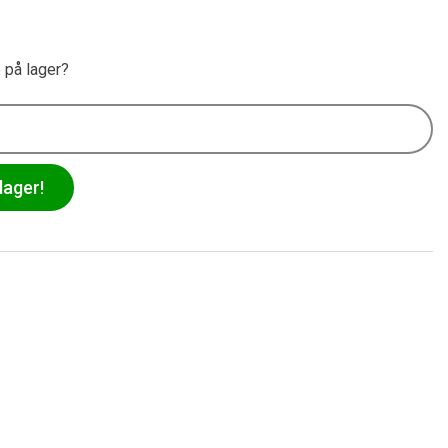
e på lager?
lager!