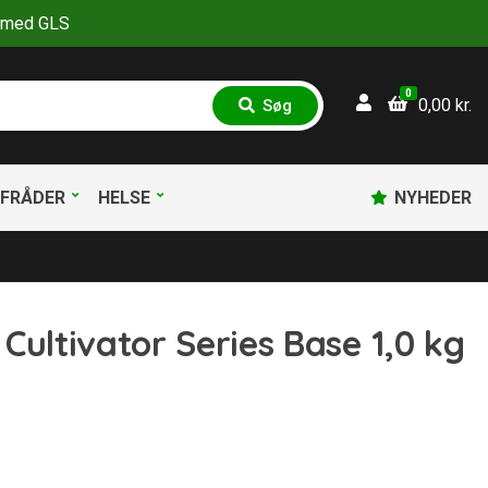
30 med GLS
0
0,00
kr.
Søg
S
ø
g
FRÅDER
HELSE
NYHEDER
Cultivator Series Base 1,0 kg