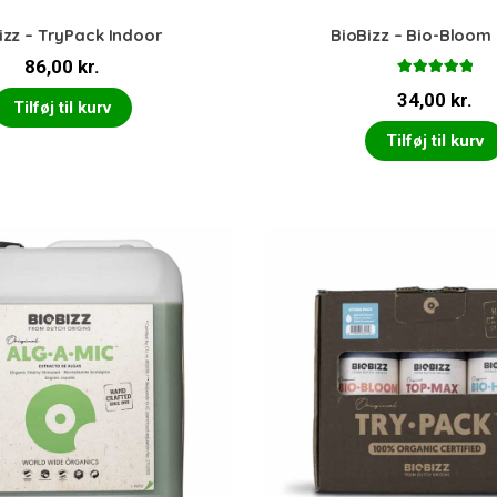
izz – TryPack Indoor
BioBizz – Bio-Bloom
86,00
kr.
Vurderet
34,00
kr.
5.00
ud af 5
Tilføj til kurv
Tilføj til kurv