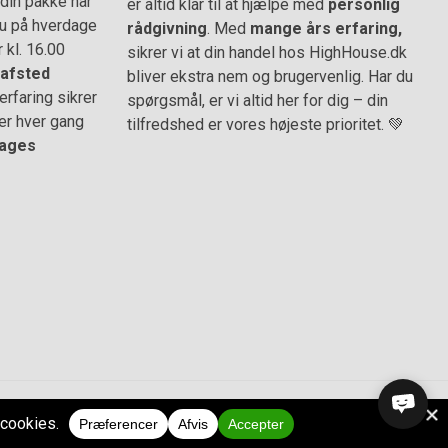
din pakke når
er altid klar til at hjælpe med
personlig
 du på hverdage
rådgivning
. Med
mange års erfaring,
r kl. 16.00
sikrer vi at din handel hos HighHouse.dk
afsted
bliver ekstra nem og brugervenlig. Har du
rfaring sikrer
spørgsmål, er vi altid her for dig – din
er hver gang
tilfredshed er vores højeste prioritet. 💚
ages
CVR.
38973576
© 2011-2026 HighHouse.dk