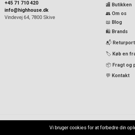
+45 71 710 420
🏬
Butikken
info@highhouse.dk
👥
Om os
Vindevej 64, 7800 Skive
📖
Blog
🛍️
Brands
📬
Returport
🏷️
Køb en fr
📦
Fragt og 
💬
Kontakt
Alle priser på hjemmesiden er i
DKK inkl. Moms
-
Handelsbetingels