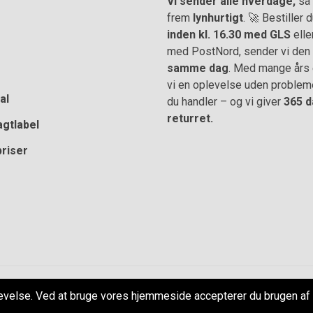
Vi sender alle hverdage,
så 
frem
lynhurtigt
. 🚀 Bestiller
inden kl. 16.30 med GLS
elle
med PostNord, sender vi den
samme dag
. Med mange års e
vi en oplevelse uden problem
al
du handler – og vi giver
365 d
returret.
agtlabel
priser
er
–
Cookie- og privatlivspolitik