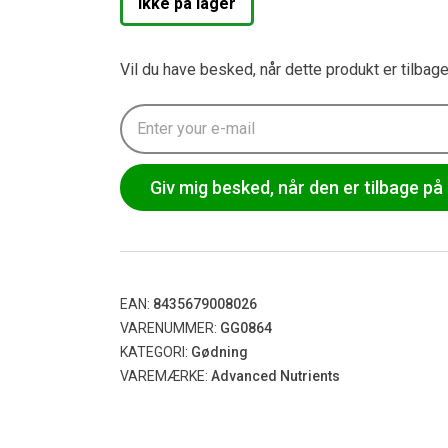
Ikke på lager
Vil du have besked, når dette produkt er tilbag
Giv mig besked, når den er tilbage på 
EAN:
8435679008026
VARENUMMER:
GG0864
KATEGORI:
Gødning
VAREMÆRKE:
Advanced Nutrients