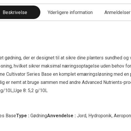
Beskrivelse
Yderligere information
Anmeldelser 
t gødning, der er designet til at sikre dine planters sundhed o
sning, hvilket sikrer maksimal næringsoptagelse uden behov for h
nne Cultivator Series Base en komplet ernæringsløsning med en 
tidig er nemt at bruge sammen med andre Advanced Nutrients-pro
 g/10L,Uge 8: 5,2 g/10L
ies Base
Type :
Gødning
Anvendelse :
Jord, Hydroponik, Aeropon