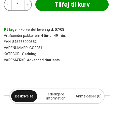
Advanced
Tilføj til kurv
-
+
Nutrients
-
CarboLoad
0,5L
antal
På lager
- Forventet levering
d.
07/08
Vi afsender pakker om
4
timer
49
min.
EAN:
845268000382
VARENUMMER:
GG0931
KATEGORI:
Gødning
VAREMÆRKE:
Advanced Nutrients
Yderligere
Beskrivelse
Anmeldelser (0)
information