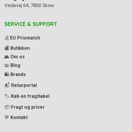
Vindevej 64, 7800 Skive
SERVICE & SUPPORT
💰
EU Prismatch
🏬
Butikken
👥
Om os
📖
Blog
🛍️
Brands
📬
Returportal
🏷️
Køb en fragtlabel
📦
Fragt og priser
💬
Kontakt