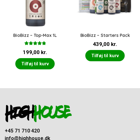
BioBizz – Top-Max 1L
BioBizz – Starters Pack
439,00
kr.
Vurderet
199,00
kr.
5.00
ud af 5
Tilføj til kurv
Tilføj til kurv
+45 71 710 420
info@highhouse.dk