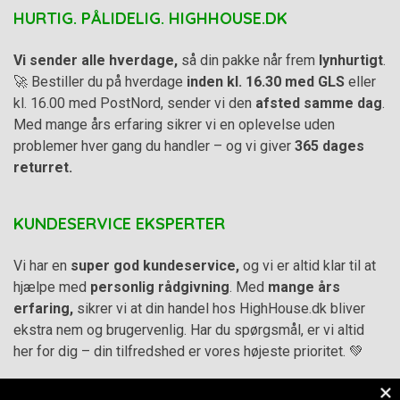
HURTIG. PÅLIDELIG. HIGHHOUSE.DK
Vi sender alle hverdage,
så din pakke når frem
lynhurtigt
.
🚀 Bestiller du på hverdage
inden kl. 16.30 med GLS
eller
kl. 16.00 med PostNord, sender vi den
afsted samme dag
.
Med mange års erfaring sikrer vi en oplevelse uden
problemer hver gang du handler – og vi giver
365 dages
returret.
KUNDESERVICE EKSPERTER
Vi har en
super god kundeservice,
og vi er altid klar til at
hjælpe med
personlig rådgivning
. Med
mange års
erfaring,
sikrer vi at din handel hos HighHouse.dk bliver
ekstra nem og brugervenlig. Har du spørgsmål, er vi altid
her for dig – din tilfredshed er vores højeste prioritet. 💚