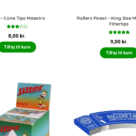
– Cone Tips Maestro
Rollers Finest – King Size
Filtertips
Vurdere
8,00
kr.
t
3.33
Vurderet
ud af 5
9,00
kr.
5.00
ud af 5
Tilføj til kurv
Tilføj til kurv