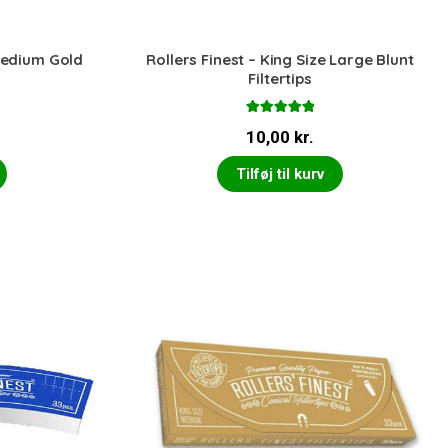
 Medium Gold
Rollers Finest – King Size Large Blunt
Filtertips
Vurderet
10,00
kr.
5.00
ud af 5
Tilføj til kurv