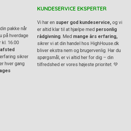
KUNDESERVICE EKSPERTER
Vi har en
super god kundeservice,
og vi
din pakke når
er altid klar til at hjælpe med
personlig
 du på hverdage
rådgivning
. Med
mange års erfaring,
r kl. 16.00
sikrer vi at din handel hos HighHouse.dk
afsted
bliver ekstra nem og brugervenlig. Har du
rfaring sikrer
spørgsmål, er vi altid her for dig – din
er hver gang
tilfredshed er vores højeste prioritet. 💚
ages