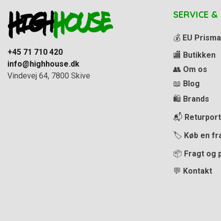
SERVICE &
💰
EU Prisma
+45 71 710 420
🏬
Butikken
info@highhouse.dk
👥
Om os
Vindevej 64, 7800 Skive
📖
Blog
🛍️
Brands
📬
Returport
🏷️
Køb en fr
📦
Fragt og 
💬
Kontakt