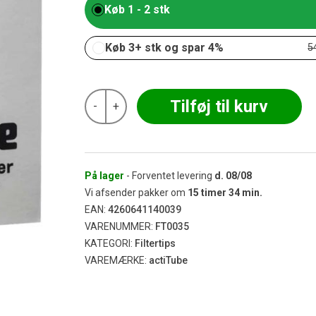
Køb 1 - 2 stk
Køb 3+ stk og spar 4%
5
actiTube
Tilføj til kurv
-
+
-
Activated
Carbon
Filters
Slim
50
På lager
- Forventet levering
d.
08/08
stk
Vi afsender pakker om
15
timer
34
min.
antal
EAN:
4260641140039
VARENUMMER:
FT0035
KATEGORI:
Filtertips
VAREMÆRKE:
actiTube