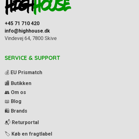
+45 71 710 420
info@highhouse.dk
Vindevej 64, 7800 Skive
SERVICE & SUPPORT
💰
EU Prismatch
🏬
Butikken
👥
Om os
📖
Blog
🛍️
Brands
📬
Returportal
🏷️
Køb en fragtlabel