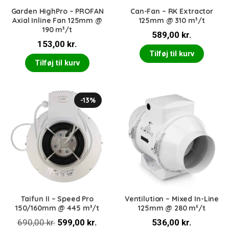
Garden HighPro – PROFAN
Can-Fan – RK Extractor
Axial Inline Fan 125mm @
125mm @ 310 m³/t
190 m³/t
589,00
kr.
153,00
kr.
Tilføj til kurv
Tilføj til kurv
-13%
Taifun II – Speed Pro
Ventilution – Mixed In-Line
150/160mm @ 445 m³/t
125mm @ 280 m³/t
Den
Den
690,00
kr.
599,00
kr.
536,00
kr.