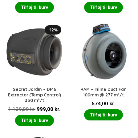
oprindelige
aktuelle
Tilføj til kurv
Tilføj til kurv
pris
pris
var:
er:
690,00 kr..
599,00 kr..
-12%
Secret Jardin – DF16
RAM – Inline Duct Fan
Extractor (Temp Control)
100mm @ 277 m³/t
350 m³/t
574,00
kr.
Den
Den
1.139,00
kr.
999,00
kr.
Tilføj til kurv
oprindelige
aktuelle
Tilføj til kurv
pris
pris
var:
er: