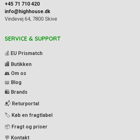
+45 71 710 420
info@highhouse.dk
Vindevej 64, 7800 Skive
SERVICE & SUPPORT
💰
EU Prismatch
🏬
Butikken
👥
Om os
📖
Blog
🛍️
Brands
📬
Returportal
🏷️
Køb en fragtlabel
📦
Fragt og priser
💬
Kontakt