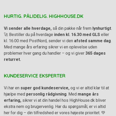
HURTIG. PÅLIDELIG. HIGHHOUSE.DK
Vi sender alle hverdage,
så din pakke når frem
lynhurtigt
.
🚀 Bestiller du på hverdage
inden kl. 16.30 med GLS
eller
kl. 16.00 med PostNord, sender vi den
afsted samme dag
.
Med mange års erfaring sikrer vi en oplevelse uden
problemer hver gang du handler – og vi giver
365 dages
returret.
KUNDESERVICE EKSPERTER
Vi har en
super god kundeservice,
og vi er altid klar til at
hjælpe med
personlig rådgivning
. Med
mange års
erfaring,
sikrer vi at din handel hos HighHouse.dk bliver
ekstra nem og brugervenlig. Har du spørgsmål, er vi altid
her for dig – din tilfredshed er vores højeste prioritet. 💚