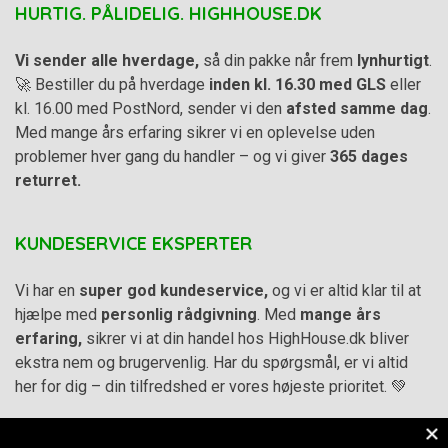
HURTIG. PÅLIDELIG. HIGHHOUSE.DK
Vi sender alle hverdage,
så din pakke når frem
lynhurtigt
.
🚀 Bestiller du på hverdage
inden kl. 16.30 med GLS
eller
kl. 16.00 med PostNord, sender vi den
afsted samme dag
.
Med mange års erfaring sikrer vi en oplevelse uden
problemer hver gang du handler – og vi giver
365 dages
returret.
KUNDESERVICE EKSPERTER
Vi har en
super god kundeservice,
og vi er altid klar til at
hjælpe med
personlig rådgivning
. Med
mange års
erfaring,
sikrer vi at din handel hos HighHouse.dk bliver
ekstra nem og brugervenlig. Har du spørgsmål, er vi altid
her for dig – din tilfredshed er vores højeste prioritet. 💚