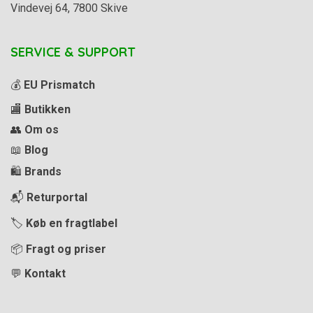
Vindevej 64, 7800 Skive
SERVICE & SUPPORT
💰
EU Prismatch
🏬
Butikken
👥
Om os
📖
Blog
🛍️
Brands
📬
Returportal
🏷️
Køb en fragtlabel
📦
Fragt og priser
💬
Kontakt