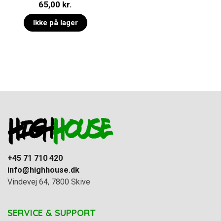
65,00
kr.
5.00
ud af 5
Ikke på lager
+45 71 710 420
info@highhouse.dk
Vindevej 64, 7800 Skive
SERVICE & SUPPORT