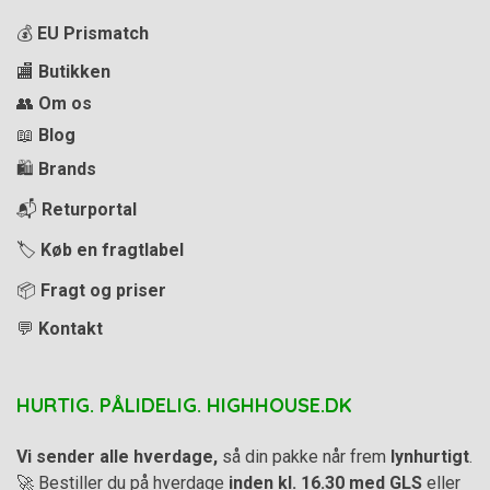
💰
EU Prismatch
🏬
Butikken
👥
Om os
📖
Blog
🛍️
Brands
📬
Returportal
🏷️
Køb en fragtlabel
📦
Fragt og priser
💬
Kontakt
HURTIG. PÅLIDELIG. HIGHHOUSE.DK
Vi sender alle hverdage,
så din pakke når frem
lynhurtigt
.
🚀 Bestiller du på hverdage
inden kl. 16.30 med GLS
eller