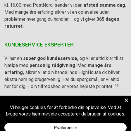
kl. 16.00 med PostNord, sender vi den
afsted samme dag
.
Med mange års erfaring sikrer vi en oplevelse uden
problemer hver gang du handler – og vi giver
365 dages
returret.
KUNDESERVICE EKSPERTER
Vi har en
super god kundeservice,
og vi er altid klar til at
hjælpe med
personlig rådgivning
. Med
mange års
erfaring,
sikrer vi at din handel hos HighHouse.dk bliver
ekstra nem og brugervenlig. Har du spørgsmål, er vi altid
her for dig – din tilfredshed er vores højeste prioritet. 💚
Alle priser på hjemmesiden er i
DKK inkl. Moms
-
Handelsbetingelser
–
Cookie- og privatlivspolitik