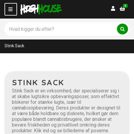
0
Login
M
e
n
S
u
ø
C
S
g
ø
a
p
g
t
Stink Sack
r
e
o
g
d
o
u
r
k
y
t
n
STINK SACK
e
a
r
m
Stink Sack er en virksomhed, der specialiserer sig i
:
e
at skabe lugtsikre opbevaringsposer, som effektivt
blokerer for stærke lugte, især til
cannabisopbevaring. Deres produkter er designet til
at være både holdbare og diskrete, hvilket gør dem
populære blandt cannabisbrugere, der ønsker at
bevare friskheden og privatlivet omkring deres
produkter. Klik ind og se billederne af poserne.