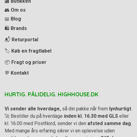
🏬
Butikken
👥
Om os
📖
Blog
🛍️
Brands
📬
Returportal
🏷️
Køb en fragtlabel
📦
Fragt og priser
💬
Kontakt
HURTIG. PÅLIDELIG. HIGHHOUSE.DK
Vi sender alle hverdage,
så din pakke når frem
lynhurtigt
.
🚀 Bestiller du på hverdage
inden kl. 16.30 med GLS
eller
kl. 16.00 med PostNord, sender vi den
afsted samme dag
.
Med mange års erfaring sikrer vi en oplevelse uden