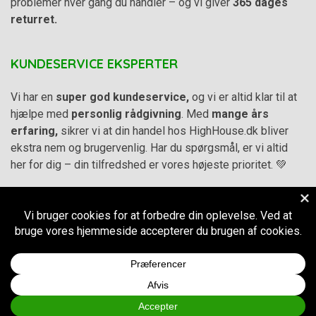
problemer hver gang du handler – og vi giver
365 dages
returret.
KUNDESERVICE EKSPERTER
Vi har en
super god kundeservice,
og vi er altid klar til at
hjælpe med
personlig rådgivning
. Med
mange års
erfaring,
sikrer vi at din handel hos HighHouse.dk bliver
ekstra nem og brugervenlig. Har du spørgsmål, er vi altid
her for dig – din tilfredshed er vores højeste prioritet. 💚
Alle priser på hjemmesiden er i
DKK inkl. Moms
-
Handelsbetingelser
–
Cookie- og privatlivspolitik
CVR.
38973576
© 2011-2026
HighHouse.dk