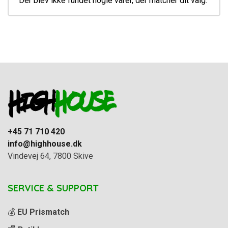
Der blev ikke fundet nogle varer, der matcher dit valg.
+45 71 710 420
info@highhouse.dk
Vindevej 64, 7800 Skive
SERVICE & SUPPORT
💰
EU Prismatch