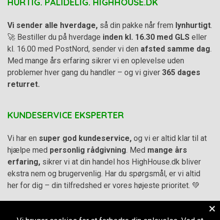
HURTIG. PÅLIDELIG. HIGHHOUSE.DK
Vi sender alle hverdage,
så din pakke når frem
lynhurtigt
.
🚀 Bestiller du på hverdage
inden kl. 16.30 med GLS
eller
kl. 16.00 med PostNord, sender vi den
afsted samme dag
.
Med mange års erfaring sikrer vi en oplevelse uden
problemer hver gang du handler – og vi giver
365 dages
returret.
KUNDESERVICE EKSPERTER
Vi har en
super god kundeservice,
og vi er altid klar til at
hjælpe med
personlig rådgivning
. Med
mange års
erfaring,
sikrer vi at din handel hos HighHouse.dk bliver
ekstra nem og brugervenlig. Har du spørgsmål, er vi altid
her for dig – din tilfredshed er vores højeste prioritet. 💚