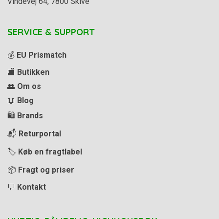
Vindevej 64, 7800 Skive
SERVICE & SUPPORT
💰
EU Prismatch
🏬
Butikken
👥
Om os
📖
Blog
🛍️
Brands
📬
Returportal
🏷️
Køb en fragtlabel
📦
Fragt og priser
💬
Kontakt