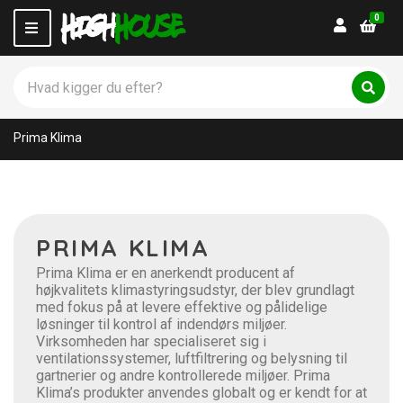
0
Login
M
e
n
S
u
ø
C
S
g
ø
a
p
g
t
Prima Klima
r
e
o
g
d
o
u
r
k
y
t
n
PRIMA KLIMA
e
a
r
m
Prima Klima er en anerkendt producent af
:
e
højkvalitets klimastyringsudstyr, der blev grundlagt
med fokus på at levere effektive og pålidelige
løsninger til kontrol af indendørs miljøer.
Virksomheden har specialiseret sig i
ventilationssystemer, luftfiltrering og belysning til
gartnerier og andre kontrollerede miljøer. Prima
Klima’s produkter anvendes globalt og er kendt for at