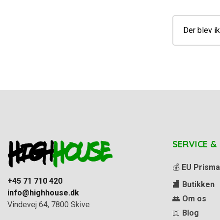
Der blev ik
SERVICE &
💰
EU Prisma
+45 71 710 420
🏬
Butikken
info@highhouse.dk
👥
Om os
Vindevej 64, 7800 Skive
📖
Blog