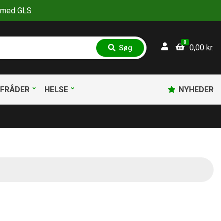
30 med GLS
0
0,00
kr.
Søg
S
ø
g
FRÅDER
HELSE
NYHEDER