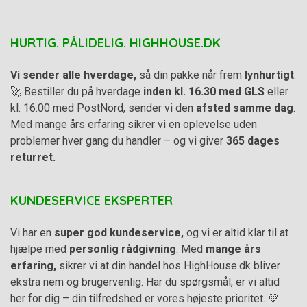
HURTIG. PÅLIDELIG. HIGHHOUSE.DK
Vi sender alle hverdage,
så din pakke når frem
lynhurtigt
.
🚀 Bestiller du på hverdage
inden kl. 16.30 med GLS
eller
kl. 16.00 med PostNord, sender vi den
afsted samme dag
.
Med mange års erfaring sikrer vi en oplevelse uden
problemer hver gang du handler – og vi giver
365 dages
returret.
KUNDESERVICE EKSPERTER
Vi har en
super god kundeservice,
og vi er altid klar til at
hjælpe med
personlig rådgivning
. Med
mange års
erfaring,
sikrer vi at din handel hos HighHouse.dk bliver
ekstra nem og brugervenlig. Har du spørgsmål, er vi altid
her for dig – din tilfredshed er vores højeste prioritet. 💚