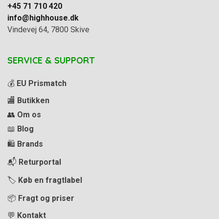
+45 71 710 420
info@highhouse.dk
Vindevej 64, 7800 Skive
SERVICE & SUPPORT
💰
EU Prismatch
🏬
Butikken
👥
Om os
📖
Blog
🛍️
Brands
📬
Returportal
🏷️
Køb en fragtlabel
📦
Fragt og priser
💬
Kontakt