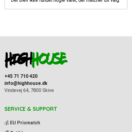
Der blev ikke fundet nogle varer, der matcher dit valg.
+45 71 710 420
info@highhouse.dk
Vindevej 64, 7800 Skive
SERVICE & SUPPORT
💰
EU Prismatch