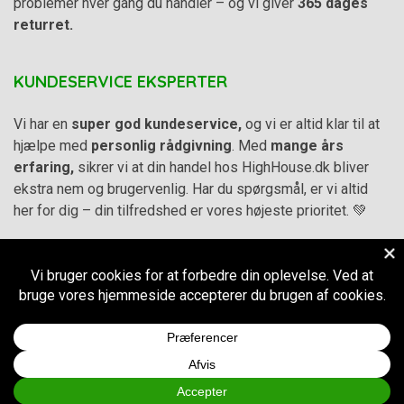
problemer hver gang du handler – og vi giver
365 dages
returret.
KUNDESERVICE EKSPERTER
Vi har en
super god kundeservice,
og vi er altid klar til at
hjælpe med
personlig rådgivning
. Med
mange års
erfaring,
sikrer vi at din handel hos HighHouse.dk bliver
ekstra nem og brugervenlig. Har du spørgsmål, er vi altid
her for dig – din tilfredshed er vores højeste prioritet. 💚
Alle priser på hjemmesiden er i
DKK inkl. Moms
-
Handelsbetingelser
–
Cookie- og privatlivspolitik
CVR.
38973576
© 2011-2026
HighHouse.dk