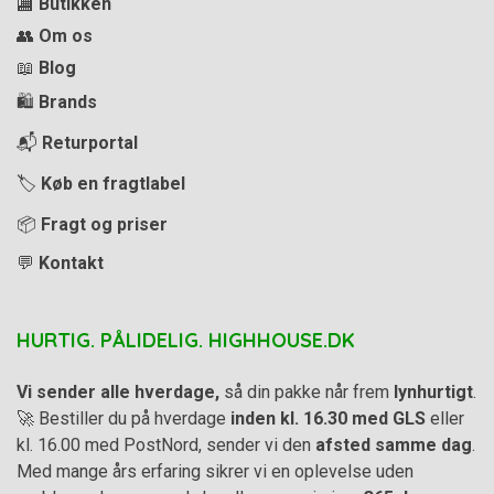
🏬
Butikken
👥
Om os
📖
Blog
🛍️
Brands
📬
Returportal
🏷️
Køb en fragtlabel
📦
Fragt og priser
💬
Kontakt
HURTIG. PÅLIDELIG. HIGHHOUSE.DK
Vi sender alle hverdage,
så din pakke når frem
lynhurtigt
.
🚀 Bestiller du på hverdage
inden kl. 16.30 med GLS
eller
kl. 16.00 med PostNord, sender vi den
afsted samme dag
.
Med mange års erfaring sikrer vi en oplevelse uden