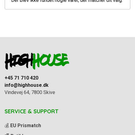
Der blev ikke fundet nogle varer, der matcher dit valg.
+45 71 710 420
info@highhouse.dk
Vindevej 64, 7800 Skive
SERVICE & SUPPORT
💰
EU Prismatch