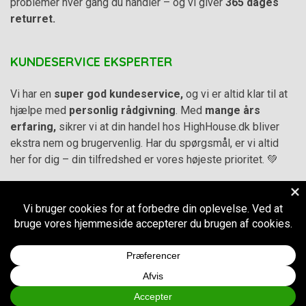
problemer hver gang du handler – og vi giver
365 dages
returret.
KUNDESERVICE EKSPERTER
Vi har en
super god kundeservice,
og vi er altid klar til at
hjælpe med
personlig rådgivning
. Med
mange års
erfaring,
sikrer vi at din handel hos HighHouse.dk bliver
ekstra nem og brugervenlig. Har du spørgsmål, er vi altid
her for dig – din tilfredshed er vores højeste prioritet. 💚
Alle priser på hjemmesiden er i
DKK inkl. Moms
-
Handelsbetingelser
–
Cookie- og privatlivspolitik
CVR.
38973576
© 2011-2026
HighHouse.dk