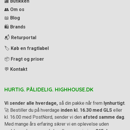
🏬
Butikken
👥
Om os
📖
Blog
🛍️
Brands
📬
Returportal
🏷️
Køb en fragtlabel
📦
Fragt og priser
💬
Kontakt
HURTIG. PÅLIDELIG. HIGHHOUSE.DK
Vi sender alle hverdage,
så din pakke når frem
lynhurtigt
.
🚀 Bestiller du på hverdage
inden kl. 16.30 med GLS
eller
kl. 16.00 med PostNord, sender vi den
afsted samme dag
.
Med mange års erfaring sikrer vi en oplevelse uden