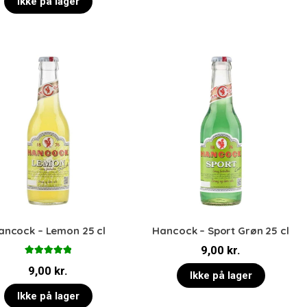
Ikke på lager
ancock – Lemon 25 cl
Hancock – Sport Grøn 25 cl
9,00
kr.
Vurderet
9,00
kr.
5.00
ud af 5
Ikke på lager
Ikke på lager