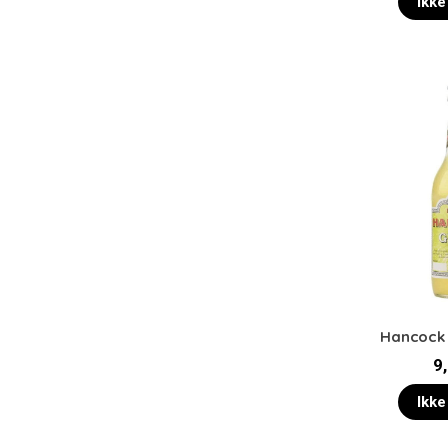
Ikke
Hancock 
9
Ikke