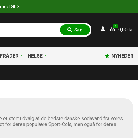
30 med GLS
0
0,00
kr.
Søg
S
ø
g
FRÅDER
HELSE
NYHEDER
de et stort udvalg af de bedste danske sodavand fra vores
ndt for deres populære Sport-Cola, men også for deres