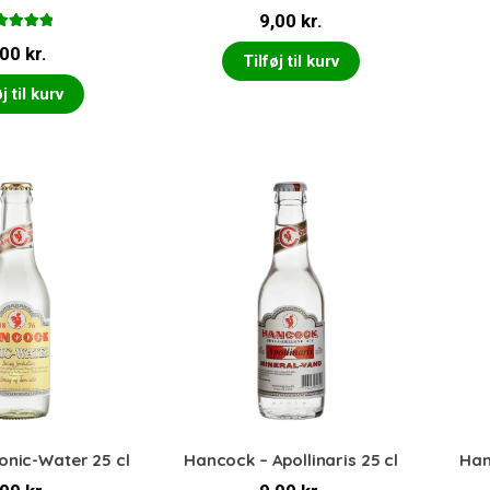
9,00
kr.
urderet
,00
kr.
0
ud af 5
Tilføj til kurv
j til kurv
onic-Water 25 cl
Hancock – Apollinaris 25 cl
Han