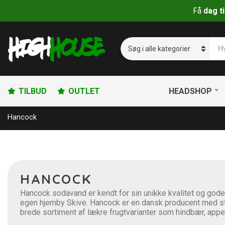
Få
dag t
S
ø
C
g
a
p
t
r
e
o
g
TILBUD
OUTLET
HEADSHOP
d
o
u
r
Hancock
k
y
t
n
e
a
r
m
:
e
HANCOCK
Hancock sodavand er kendt for sin unikke kvalitet og gode
egen hjemby Skive. Hancock er en dansk producent med stol
brede sortiment af lækre frugtvarianter som hindbær, appel