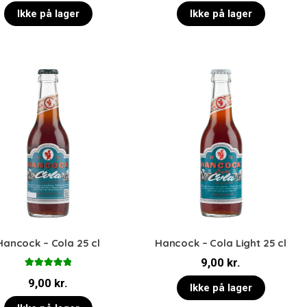
Ikke på lager
Ikke på lager
Hancock – Cola 25 cl
Hancock – Cola Light 25 cl
9,00
kr.
Vurderet
9,00
kr.
5.00
ud af 5
Ikke på lager