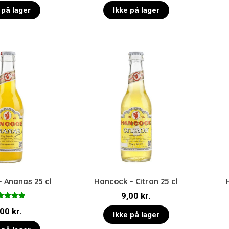
 på lager
Ikke på lager
 Ananas 25 cl
Hancock – Citron 25 cl
9,00
kr.
urderet
,00
kr.
0
ud af 5
Ikke på lager