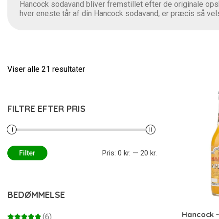
Hancock sodavand bliver fremstillet efter de originale opskr
hver eneste tår af din Hancock sodavand, er præcis så vel
Viser alle 21 resultater
FILTRE EFTER PRIS
Pris:
0 kr.
—
20 kr.
Filter
Mindste
Højeste
pris
pris
BEDØMMELSE
Hancock – 
(6)