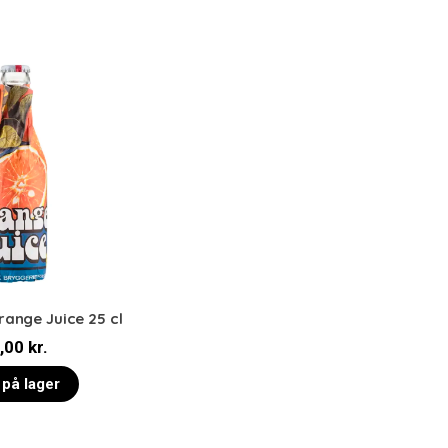
ange Juice 25 cl
,00
kr.
 på lager