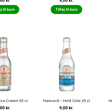
,00
kr.
9,00
kr.
j til kurv
Tilføj til kurv
Ice Cream 25 cl
Hancock – Hvid Cola 25 cl
H
,00
kr.
9,00
kr.