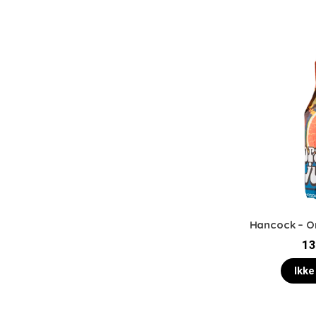
Hancock – Or
13
Ikke