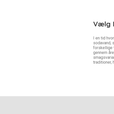
Vælg 
I en tid hv
sodavand, s
forskellige
gennem åren
smagsvarian
traditioner,