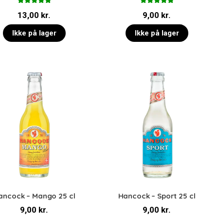
Vurderet
Vurderet
13,00
kr.
9,00
kr.
5.00
ud af 5
5.00
ud af 5
Ikke på lager
Ikke på lager
ancock – Mango 25 cl
Hancock – Sport 25 cl
9,00
kr.
9,00
kr.