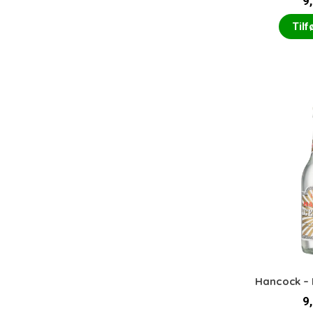
9
Tilfø
Hancock – 
9