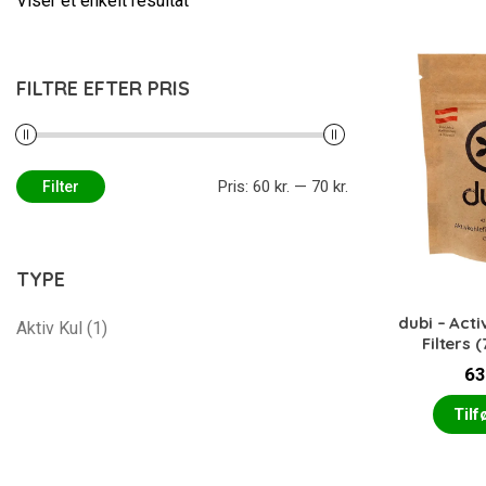
Viser et enkelt resultat
FILTRE EFTER PRIS
Pris:
60 kr.
—
70 kr.
Filter
Mindste
Højeste
pris
pris
TYPE
dubi – Act
Aktiv Kul
(1)
Filters 
63
Tilfø