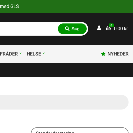
30 med GLS
0
0,00
kr.
Søg
S
ø
g
FRÅDER
HELSE
NYHEDER