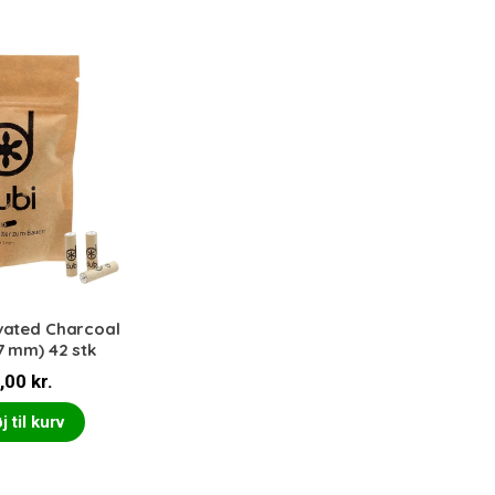
ivated Charcoal
(7 mm) 42 stk
,00
kr.
j til kurv