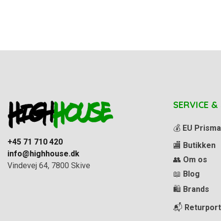
SERVICE &
💰
EU Prisma
+45 71 710 420
🏬
Butikken
info@highhouse.dk
👥
Om os
Vindevej 64, 7800 Skive
📖
Blog
🛍️
Brands
📬
Returport