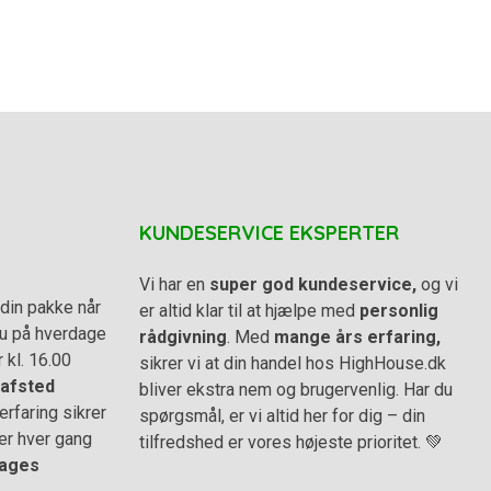
KUNDESERVICE EKSPERTER
Vi har en
super god kundeservice,
og vi
din pakke når
er altid klar til at hjælpe med
personlig
 du på hverdage
rådgivning
. Med
mange års erfaring,
r kl. 16.00
sikrer vi at din handel hos HighHouse.dk
afsted
bliver ekstra nem og brugervenlig. Har du
rfaring sikrer
spørgsmål, er vi altid her for dig – din
er hver gang
tilfredshed er vores højeste prioritet. 💚
ages