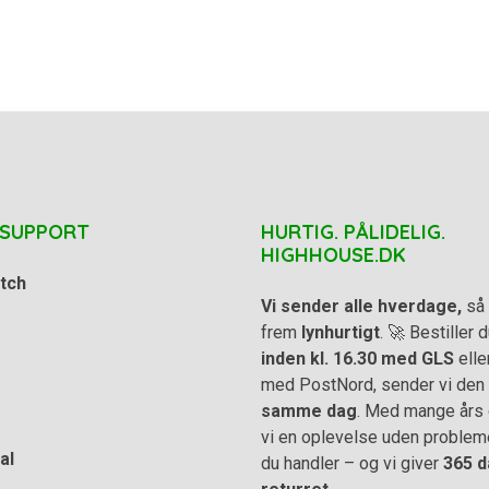
 SUPPORT
HURTIG. PÅLIDELIG.
HIGHHOUSE.DK
tch
Vi sender alle hverdage,
så 
frem
lynhurtigt
. 🚀 Bestiller
inden kl. 16.30 med GLS
elle
med PostNord, sender vi den
samme dag
. Med mange års e
vi en oplevelse uden problem
al
du handler – og vi giver
365 d