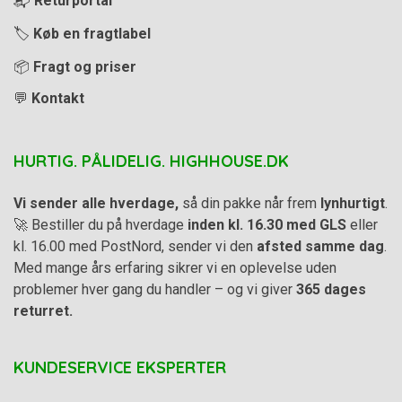
📬
Returportal
🏷️
Køb en fragtlabel
📦
Fragt og priser
💬
Kontakt
HURTIG. PÅLIDELIG. HIGHHOUSE.DK
Vi sender alle hverdage,
så din pakke når frem
lynhurtigt
.
🚀 Bestiller du på hverdage
inden kl. 16.30 med GLS
eller
kl. 16.00 med PostNord, sender vi den
afsted samme dag
.
Med mange års erfaring sikrer vi en oplevelse uden
problemer hver gang du handler – og vi giver
365 dages
returret.
KUNDESERVICE EKSPERTER