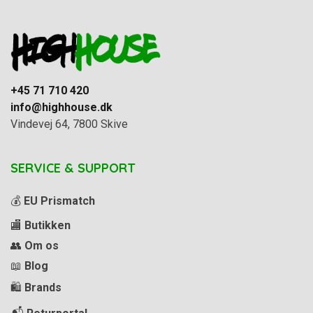
+45 71 710 420
info@highhouse.dk
Vindevej 64, 7800 Skive
SERVICE & SUPPORT
💰
EU Prismatch
🏬
Butikken
👥
Om os
📖
Blog
🛍️
Brands