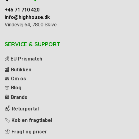
+45 71 710 420
info@highhouse.dk
Vindevej 64, 7800 Skive
SERVICE & SUPPORT
💰
EU Prismatch
🏬
Butikken
👥
Om os
📖
Blog
🛍️
Brands
📬
Returportal
🏷️
Køb en fragtlabel
📦
Fragt og priser