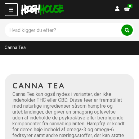
0
Login
M
e
n
S
u
ø
C
S
g
ø
a
p
g
t
Canna Tea
r
e
o
g
d
o
u
r
k
y
t
n
CANNA TEA
e
a
r
m
Canna Tea kan også nydes i varianter, der ikke
:
e
indeholder THC eller CBD. Disse teer er fremstillet
med naturlige ingredienser såsom hampfrø og
urteblandinger, der giver en smagsrig oplevelse
uden at indeholde de psykoaktive eller beroligende
komponenter fra cannabisplanten. Hampfrø er kendt
for deres høje indhold af omega-3 og omega-6
fedtsyrer samt andre næringsstoffer, der kan støtte