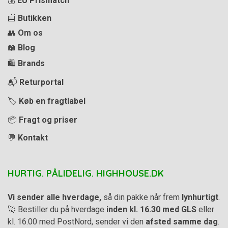
💰
EU Prismatch
🏬
Butikken
👥
Om os
📖
Blog
🛍️
Brands
📬
Returportal
🏷️
Køb en fragtlabel
📦
Fragt og priser
💬
Kontakt
HURTIG. PÅLIDELIG. HIGHHOUSE.DK
Vi sender alle hverdage,
så din pakke når frem
lynhurtigt
.
🚀 Bestiller du på hverdage
inden kl. 16.30 med GLS
eller
kl. 16.00 med PostNord, sender vi den
afsted samme dag
.