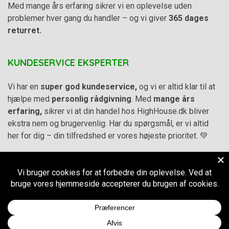
Med mange års erfaring sikrer vi en oplevelse uden
problemer hver gang du handler – og vi giver
365 dages
returret.
KUNDESERVICE EKSPERTER
Vi har en
super god kundeservice,
og vi er altid klar til at
hjælpe med
personlig rådgivning
. Med
mange års
erfaring,
sikrer vi at din handel hos HighHouse.dk bliver
ekstra nem og brugervenlig. Har du spørgsmål, er vi altid
her for dig – din tilfredshed er vores højeste prioritet. 💚
Alle priser på hjemmesiden er i
DKK inkl. Moms
-
Handelsbetingelser
–
Cookie- og privatlivspolitik
CVR.
38973576
© 2011-2026