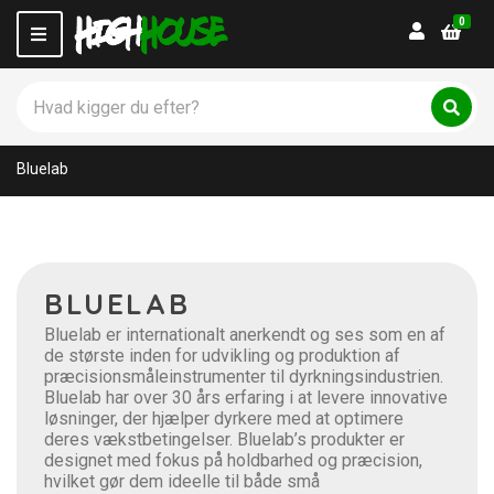
0
Login
M
e
n
S
u
ø
C
S
g
ø
a
p
g
t
Bluelab
r
e
o
g
d
o
u
r
k
y
t
n
BLUELAB
e
a
r
m
Bluelab er internationalt anerkendt og ses som en af
:
e
de største inden for udvikling og produktion af
præcisionsmåleinstrumenter til dyrkningsindustrien.
Bluelab har over 30 års erfaring i at levere innovative
løsninger, der hjælper dyrkere med at optimere
deres vækstbetingelser. Bluelab’s produkter er
designet med fokus på holdbarhed og præcision,
hvilket gør dem ideelle til både små