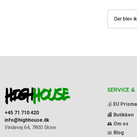
Der blev ik
SERVICE &
💰
EU Prisma
+45 71 710 420
🏬
Butikken
info@highhouse.dk
👥
Om os
Vindevej 64, 7800 Skive
📖
Blog