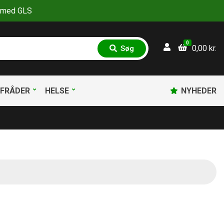
30 med GLS
0
0,00
kr.
Søg
S
ø
g
FRÅDER
HELSE
NYHEDER