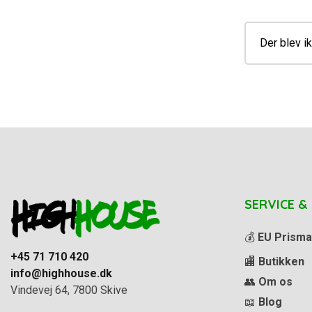
Der blev ik
SERVICE &
💰
EU Prisma
+45 71 710 420
🏬
Butikken
info@highhouse.dk
👥
Om os
Vindevej 64, 7800 Skive
📖
Blog