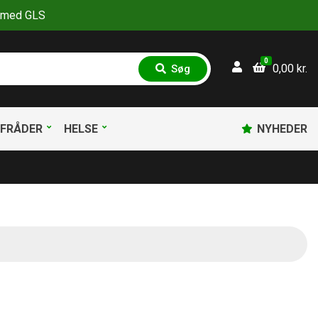
30 med GLS
0
0,00
kr.
Søg
S
ø
g
FRÅDER
HELSE
NYHEDER